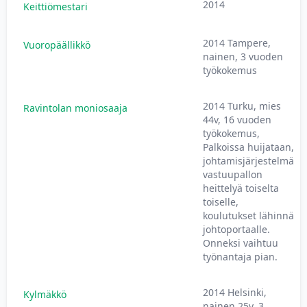
2014
Keittiömestari
2014 Tampere,
Vuoropäällikkö
nainen, 3 vuoden
työkokemus
2014 Turku, mies
Ravintolan moniosaaja
44v, 16 vuoden
työkokemus,
Palkoissa huijataan,
johtamisjärjestelmä
vastuupallon
heittelyä toiselta
toiselle,
koulutukset lähinnä
johtoportaalle.
Onneksi vaihtuu
työnantaja pian.
2014 Helsinki,
Kylmäkkö
nainen 25v, 3