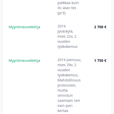
palkkaa kuin
itc-alan tes
(pr3)
2014
Myyntineuvottelija
2 700 €
Jyväskylä,
mies 22v, 2
vuoden
työkokemus
2014 Joensuu,
Myyntineuvottelija
1 750 €
mies 29v, 2
vuoden
työkokemus,
Mahdollisuus
provisioon,
mutta
onnistun
saamaan sen
vain pari
kertaa