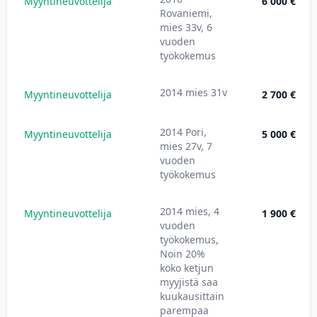
Myyntineuvottelija
6 000 €
Rovaniemi,
mies 33v, 6
vuoden
työkokemus
2014 mies 31v
Myyntineuvottelija
2 700 €
2014 Pori,
Myyntineuvottelija
5 000 €
mies 27v, 7
vuoden
työkokemus
2014 mies, 4
Myyntineuvottelija
1 900 €
vuoden
työkokemus,
Noin 20%
koko ketjun
myyjistä saa
kuukausittain
parempaa