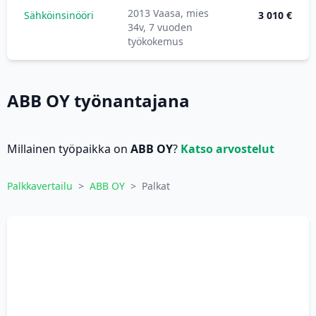
2013 Vaasa, mies
Sähköinsinööri
3 010 €
34v, 7 vuoden
työkokemus
ABB OY työnantajana
Millainen työpaikka on
ABB OY
?
Katso arvostelut
Palkkavertailu
>
ABB OY
>
Palkat