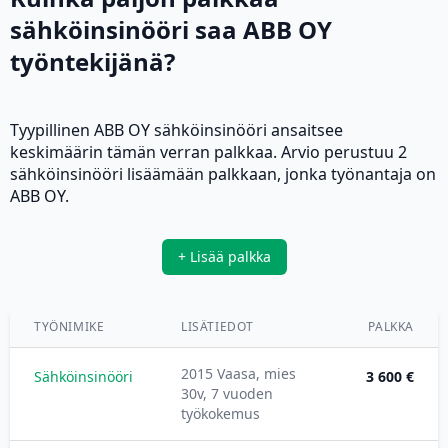
sähköinsinööri saa ABB OY
työntekijänä?
Tyypillinen ABB OY sähköinsinööri ansaitsee
keskimäärin tämän verran palkkaa. Arvio perustuu 2
sähköinsinööri lisäämään palkkaan, jonka työnantaja on
ABB OY.
+ Lisää palkka
TYÖNIMIKE
LISÄTIEDOT
PALKKA
2015 Vaasa, mies
Sähköinsinööri
3 600 €
30v, 7 vuoden
työkokemus