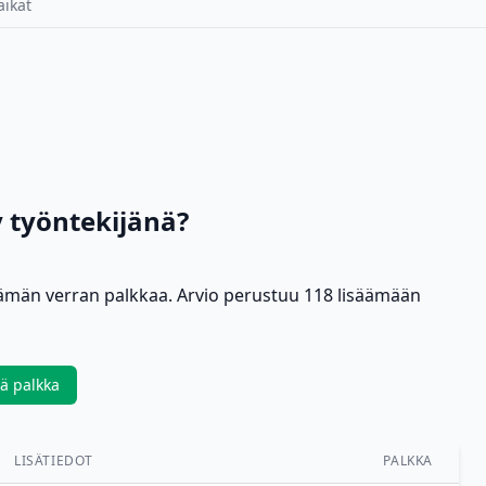
aikat
 työntekijänä?
tämän verran palkkaa. Arvio perustuu 118 lisäämään
ää palkka
LISÄTIEDOT
PALKKA