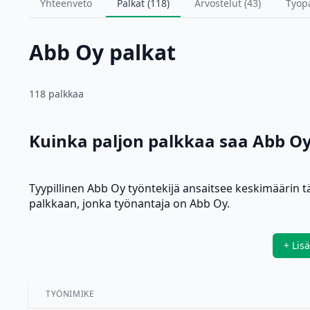
Yhteenveto
Palkat (118)
Arvostelut (43)
Työp
Abb Oy palkat
118 palkkaa
Kuinka paljon palkkaa saa Abb Oy
Tyypillinen Abb Oy työntekijä ansaitsee keskimäärin 
palkkaan, jonka työnantaja on Abb Oy.
+ Lis
TYÖNIMIKE