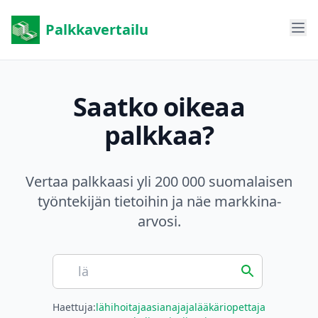
Palkkavertailu
Saatko oikeaa
palkkaa?
Vertaa palkkaasi yli 200 000 suomalaisen
työntekijän tietoihin ja näe markkina-
arvosi.
Haettuja:
lähihoitaja
asianajaja
lääkäri
opettaja